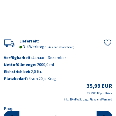
A
Lieferzeit:
3-4 Werktage
(Ausland abweichend)
d
Verfügbarkeit:
Januar - Dezember
M
Nettofüllmenge:
2000,0 ml
Eichstrich bei:
2,0 ltr.
Platzbedarf:
4
von 20 je Krug
35,99 EUR
35,99 EUR pro Stück
inkl. 19% MwSt. zzgl. Pfand und
Versand
Krug:
Krug