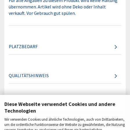
Für alle Angaben zu diesem Produkt wird keine Haftung
übernommen. Artikel wird ohne Deko oder Inhalt
verkauft. Vor Gebrauch gut spülen.
PLATZBEDARF
QUALITÄTSHINWEIS
Diese Webseite verwendet Cookies und andere
ANGABEN ZUR PRODUKTSICHERHEIT
Technologien
Wir verwenden Cookies und ähnliche Technologien, auch von Drittanbietern,
um die ordentliche Funktionsweise der Website zu gewährleisten, die Nutzung
unseres Angebotes zu analysieren und Ihnen ein bestmögliches