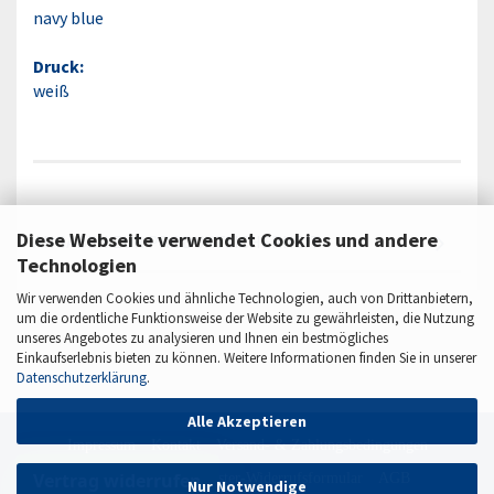
navy blue
Druck:
weiß
Diese Webseite verwendet Cookies und andere
ANGABEN ZUR PRODUKTSICHERHEIT
Technologien
Wir verwenden Cookies und ähnliche Technologien, auch von Drittanbietern,
um die ordentliche Funktionsweise der Website zu gewährleisten, die Nutzung
unseres Angebotes zu analysieren und Ihnen ein bestmögliches
Einkaufserlebnis bieten zu können. Weitere Informationen finden Sie in unserer
Datenschutzerklärung
.
Alle Akzeptieren
Impressum
Kontakt
Versand- & Zahlungsbedingungen
Vertrag widerrufen
Widerrufsrecht & Muster-Widerrufsformular
AGB
Nur Notwendige