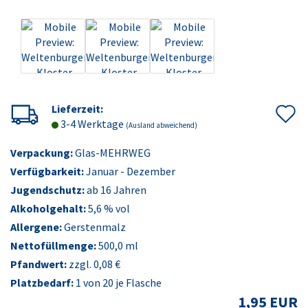
A
Lieferzeit:
3-4 Werktage
(Ausland abweichend)
d
Verpackung:
Glas-MEHRWEG
M
Verfügbarkeit:
Januar - Dezember
Jugendschutz:
ab 16 Jahren
Alkoholgehalt:
5,6 % vol
Allergene:
Gerstenmalz
Nettofüllmenge:
500,0 ml
Pfandwert:
zzgl. 0,08 €
Platzbedarf:
1
von 20 je Flasche
1,95 EUR