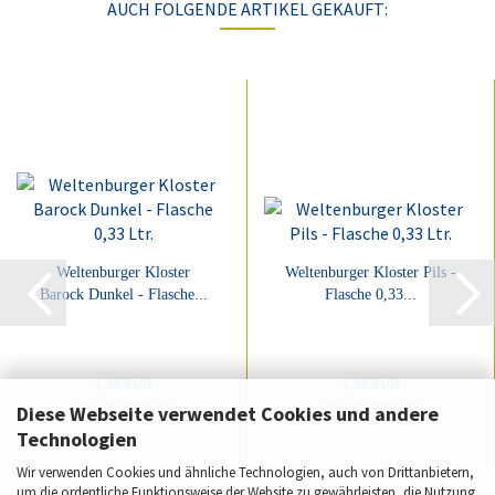
AUCH FOLGENDE ARTIKEL GEKAUFT:
Weltenburger Kloster
Weltenburger Kloster Pils -
Barock Dunkel - Flasche...
Flasche 0,33...
1,85 EUR
1,85 EUR
5,61 EUR pro Liter
5,61 EUR pro Liter
Diese Webseite verwendet Cookies und andere
Technologien
Wir verwenden Cookies und ähnliche Technologien, auch von Drittanbietern,
um die ordentliche Funktionsweise der Website zu gewährleisten, die Nutzung