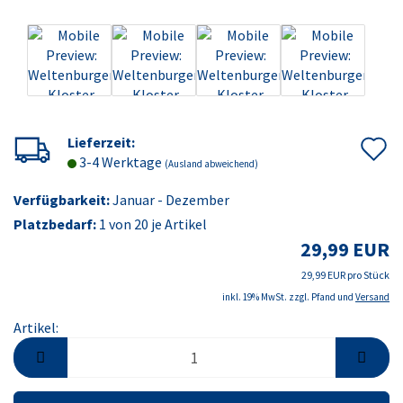
A
Lieferzeit:
3-4 Werktage
(Ausland abweichend)
d
Verfügbarkeit:
Januar - Dezember
M
Platzbedarf:
1
von 20 je Artikel
29,99 EUR
29,99 EUR pro Stück
inkl. 19% MwSt. zzgl. Pfand und
Versand
Artikel:
Artikel